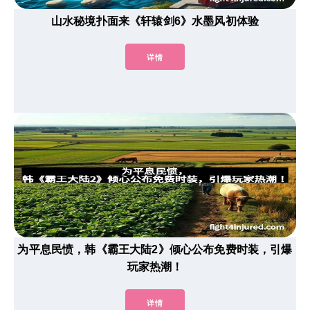
山水秘境扑面来《轩辕剑6》水墨风初体验
详情
为平息民愤，韩《霸王大陆2》倾心公布免费时装，引爆
玩家热潮！
详情